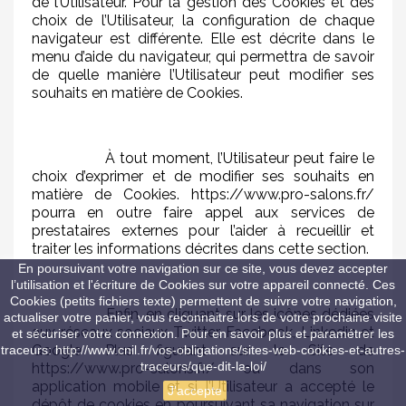
de l’Utilisateur. Pour la gestion des Cookies et des
choix de l’Utilisateur, la configuration de chaque
navigateur est différente. Elle est décrite dans le
menu d’aide du navigateur, qui permettra de savoir
de quelle manière l’Utilisateur peut modifier ses
souhaits en matière de Cookies.
À tout moment, l’Utilisateur peut faire le
choix d’exprimer et de modifier ses souhaits en
matière de Cookies. https://www.pro-salons.fr/
pourra en outre faire appel aux services de
prestataires externes pour l’aider à recueillir et
traiter les informations décrites dans cette section.
En poursuivant votre navigation sur ce site, vous devez accepter
l’utilisation et l'écriture de Cookies sur votre appareil connecté. Ces
Cookies (petits fichiers texte) permettent de suivre votre navigation,
Enfin, en cliquant sur les icônes dédiées
actualiser votre panier, vous reconnaitre lors de votre prochaine visite
aux réseaux sociaux Twitter, Facebook, Linkedin et
et sécuriser votre connexion. Pour en savoir plus et paramétrer les
Google Plus figurant sur le Site de
traceurs: http://www.cnil.fr/vos-obligations/sites-web-cookies-et-autres-
traceurs/que-dit-la-loi/
https://www.pro-salons.fr/ ou dans son
application mobile et si l’Utilisateur a accepté le
J'accepte
dépôt de cookies en poursuivant sa navigation sur