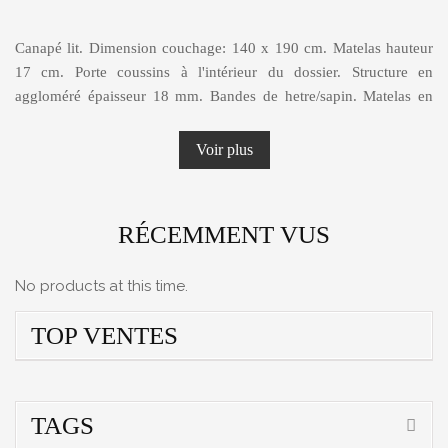
Canapé lit. Dimension couchage: 140 x 190 cm. Matelas hauteur
17 cm. Porte coussins à l'intérieur du dossier. Structure en
aggloméré épaisseur 18 mm. Bandes de hetre/sapin. Matelas en
mousse de polyuréthane densité 25 kg haute densité
indéformable.Tissu jacquard avec traitement anti bactérien.
Voir plus
Convient pour un couchage occasionnel ou régulier. Suspension
Dossier en sangle élastique tressée. Rembourrage: Assise en
polyuréthane expansé 25kg/m3. Dossier en polyuréthane expansé
RÉCEMMENT VUS
18kg/m3. A assembler. Garantie 2 ans Fabrication Européenne.
Entretien eau et savon. Existe en différents coloris.
No products at this time.
TOP VENTES
TAGS