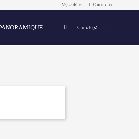
Connexion
My wishlist
PANORAMIQUE
article(s) -
0
0,00 €